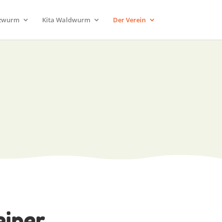
lzwurm
Kita Waldwurm
Der Verein
einer