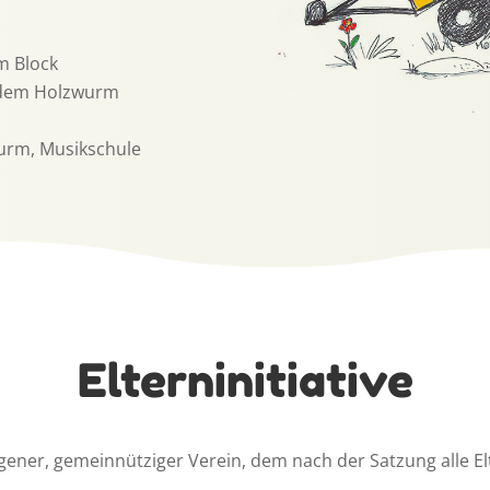
im Block
s dem Holzwurm
urm, Musikschule
Elterninitiative
agener, gemeinnütziger Verein, dem nach der Satzung alle E